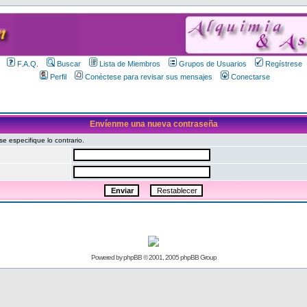
F.A.Q.
Buscar
Lista de Miembros
Grupos de Usuarios
Regístrese
Perfil
Conéctese para revisar sus mensajes
Conectarse
Envíenme una nueva contraseña
 especifique lo contrario.
Powered by
phpBB
© 2001, 2005 phpBB Group