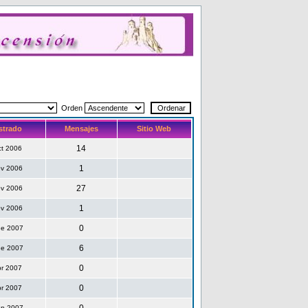
Orden
strado
Mensajes
Sitio Web
14
ct 2006
1
ov 2006
27
ov 2006
1
ov 2006
0
ne 2007
6
ne 2007
0
br 2007
0
br 2007
ep 2007