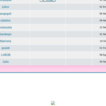
brijaspati
julius
02 E
angegoli
06 M
oldilsho
09 M
nukasuka
12 M
danikepo
31 M
Maricela
16 O
gualdi
01 F
LABOB
08 A
Julio
30 N