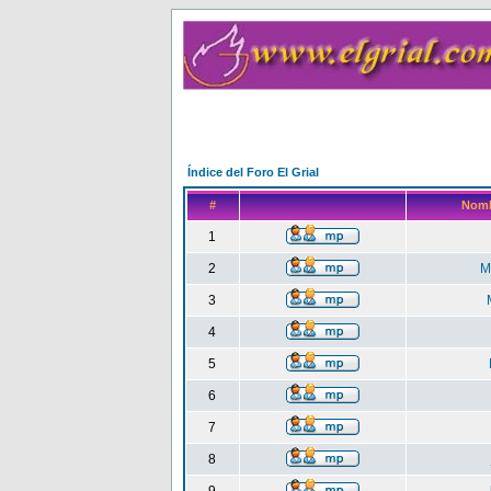
Índice del Foro El Grial
#
Nomb
1
2
M
3
4
5
6
7
8