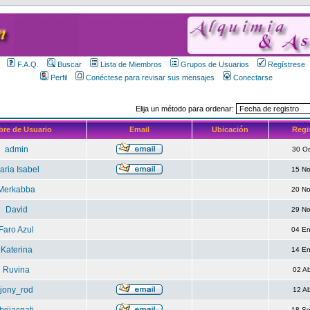
F.A.Q.
Buscar
Lista de Miembros
Grupos de Usuarios
Regístrese
Perfil
Conéctese para revisar sus mensajes
Conectarse
Elija un método para ordenar:
re de Usuario
Email
Ubicación
Regi
admin
30 O
aria Isabel
15 N
Merkabba
20 N
David
29 N
Faro Azul
04 E
Katerina
14 E
Ruvina
02 A
jony_rod
12 A
18 S