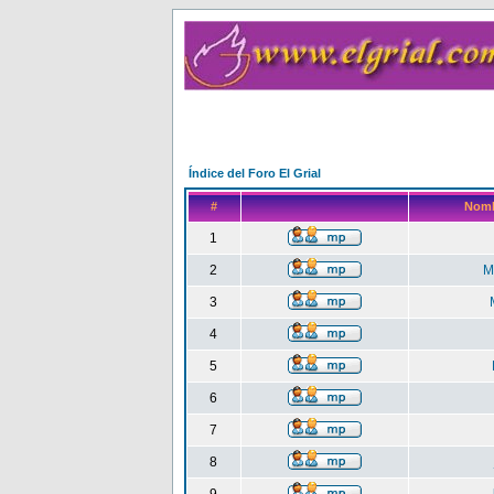
Índice del Foro El Grial
#
Nomb
1
2
M
3
4
5
6
7
8