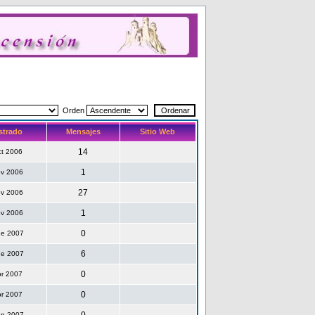
Orden
strado
Mensajes
Sitio Web
14
ct 2006
1
ov 2006
27
ov 2006
1
ov 2006
0
ne 2007
6
ne 2007
0
br 2007
0
br 2007
ep 2007