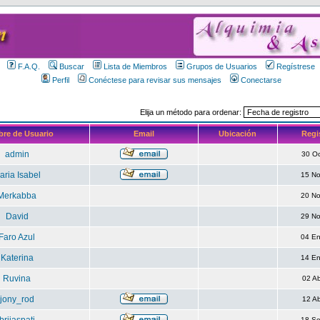
F.A.Q.
Buscar
Lista de Miembros
Grupos de Usuarios
Regístrese
Perfil
Conéctese para revisar sus mensajes
Conectarse
Elija un método para ordenar:
re de Usuario
Email
Ubicación
Regi
admin
30 O
aria Isabel
15 N
Merkabba
20 N
David
29 N
Faro Azul
04 E
Katerina
14 E
Ruvina
02 A
jony_rod
12 A
18 S