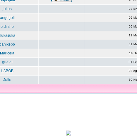
brijaspati
julius
02 E
angegoli
06 M
oldilsho
09 M
nukasuka
12 M
danikepo
31 M
Maricela
16 O
gualdi
01 F
LABOB
08 A
Julio
30 N