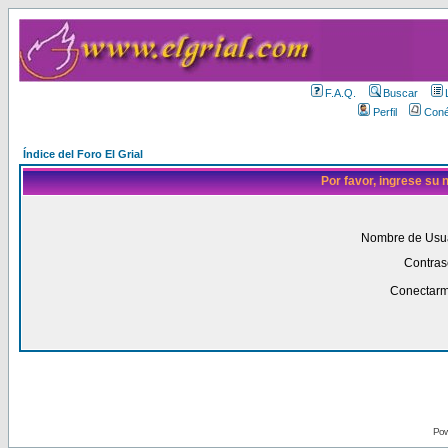
F.A.Q.
Buscar
Perfil
Coné
Índice del Foro El Grial
Por favor, ingrese su
Nombre de Usua
Contras
Conectarm
Pow