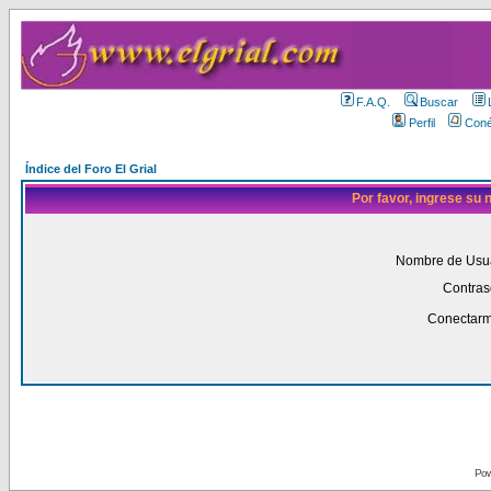
F.A.Q.
Buscar
Perfil
Coné
Índice del Foro El Grial
Por favor, ingrese su
Nombre de Usua
Contras
Conectarm
Pow