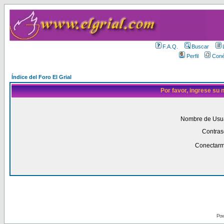
F.A.Q.
Buscar
Perfil
Coné
Índice del Foro El Grial
Por favor, ingrese su
Nombre de Usua
Contras
Conectarm
Pow