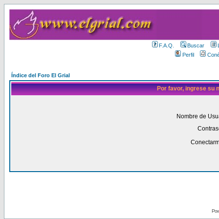
F.A.Q.
Buscar
Perfil
Coné
Índice del Foro El Grial
Por favor, ingrese su
Nombre de Usua
Contras
Conectarm
Pow