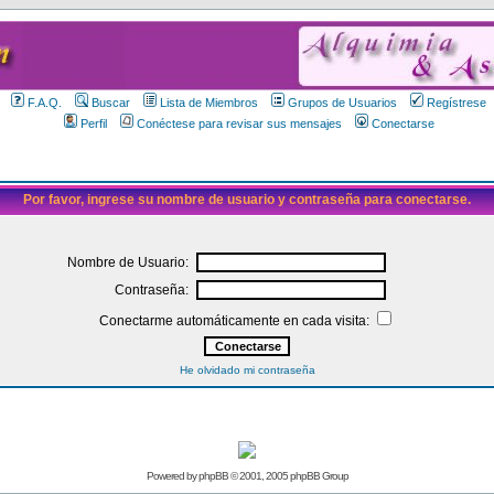
F.A.Q.
Buscar
Lista de Miembros
Grupos de Usuarios
Regístrese
Perfil
Conéctese para revisar sus mensajes
Conectarse
Por favor, ingrese su nombre de usuario y contraseña para conectarse.
Nombre de Usuario:
Contraseña:
Conectarme automáticamente en cada visita:
He olvidado mi contraseña
Powered by
phpBB
© 2001, 2005 phpBB Group