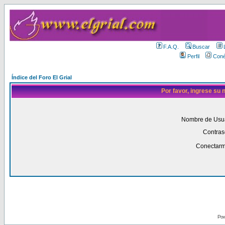
F.A.Q.
Buscar
Perfil
Coné
Índice del Foro El Grial
Por favor, ingrese su
Nombre de Usua
Contras
Conectarm
Pow