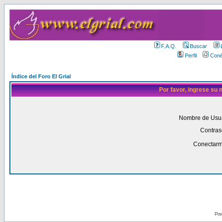
F.A.Q.
Buscar
Perfil
Coné
Índice del Foro El Grial
Por favor, ingrese su
Nombre de Usua
Contras
Conectarm
Pow