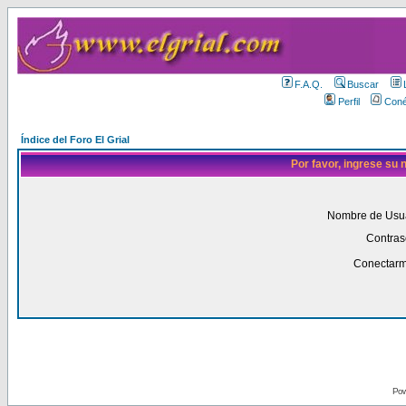
F.A.Q.
Buscar
Perfil
Coné
Índice del Foro El Grial
Por favor, ingrese su
Nombre de Usua
Contras
Conectarm
Pow