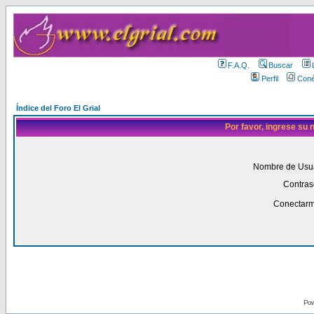
F.A.Q.
Buscar
Perfil
Coné
Índice del Foro El Grial
Por favor, ingrese su
Nombre de Usua
Contras
Conectarm
Pow