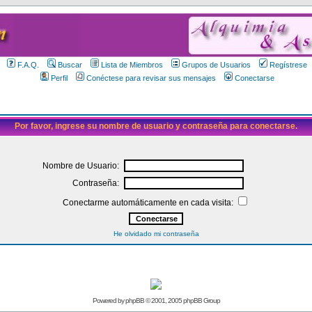
F.A.Q.
Buscar
Lista de Miembros
Grupos de Usuarios
Regístrese
Perfil
Conéctese para revisar sus mensajes
Conectarse
Por favor, ingrese su nombre de usuario y contraseña para conectarse.
Nombre de Usuario:
Contraseña:
Conectarme automáticamente en cada visita:
He olvidado mi contraseña
Powered by
phpBB
© 2001, 2005 phpBB Group