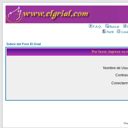
F.A.Q.
Buscar
Perfil
Coné
Índice del Foro El Grial
Por favor, ingrese su
Nombre de Usua
Contras
Conectarm
Pow