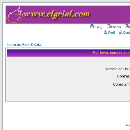
F.A.Q.
Buscar
Perfil
Coné
Índice del Foro El Grial
Por favor, ingrese su
Nombre de Usua
Contras
Conectarm
Pow