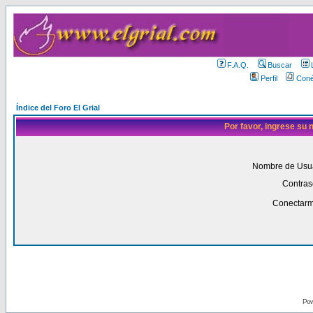
F.A.Q.
Buscar
Perfil
Coné
Índice del Foro El Grial
Por favor, ingrese su
Nombre de Usua
Contras
Conectarm
Pow