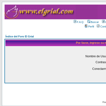
F.A.Q.
Buscar
Perfil
Coné
Índice del Foro El Grial
Por favor, ingrese su
Nombre de Usua
Contras
Conectarm
Pow