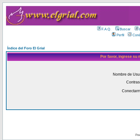
F.A.Q.
Buscar
Perfil
Coné
Índice del Foro El Grial
Por favor, ingrese su
Nombre de Usua
Contras
Conectarm
Pow