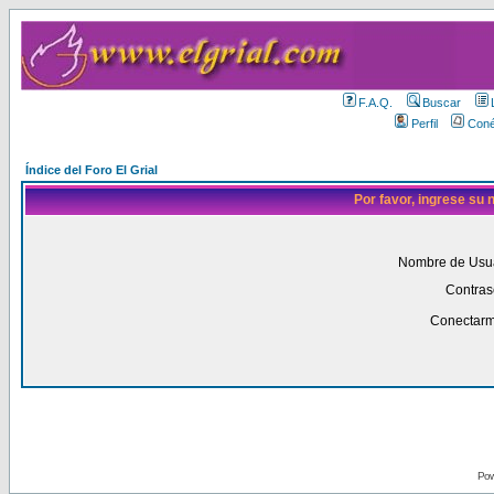
F.A.Q.
Buscar
Perfil
Coné
Índice del Foro El Grial
Por favor, ingrese su
Nombre de Usua
Contras
Conectarm
Pow