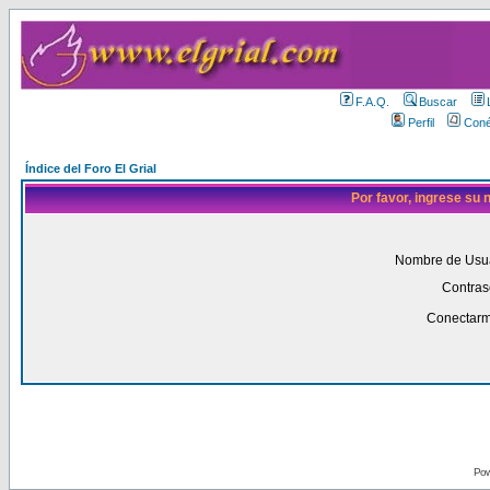
F.A.Q.
Buscar
Perfil
Coné
Índice del Foro El Grial
Por favor, ingrese su
Nombre de Usua
Contras
Conectarm
Pow