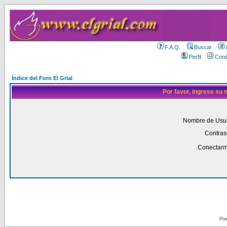
F.A.Q.
Buscar
Perfil
Coné
Índice del Foro El Grial
Por favor, ingrese su
Nombre de Usua
Contras
Conectarm
Pow