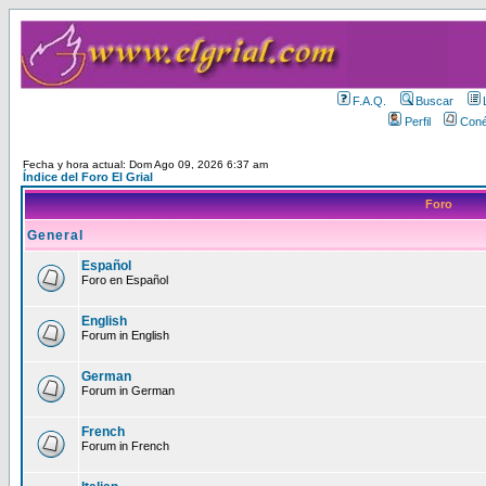
F.A.Q.
Buscar
Perfil
Coné
Fecha y hora actual: Dom Ago 09, 2026 6:37 am
Índice del Foro El Grial
Foro
General
Español
Foro en Español
English
Forum in English
German
Forum in German
French
Forum in French