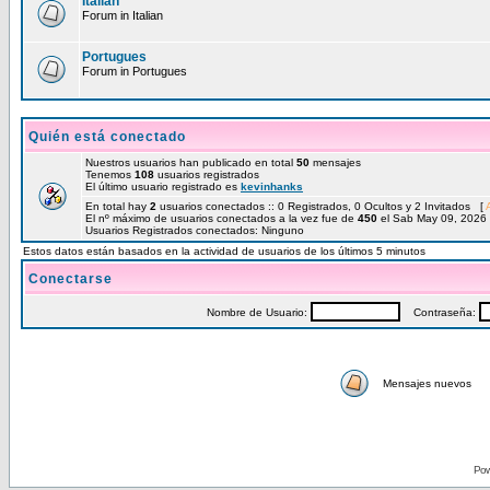
Italian
Forum in Italian
Portugues
Forum in Portugues
Quién está conectado
Nuestros usuarios han publicado en total
50
mensajes
Tenemos
108
usuarios registrados
El último usuario registrado es
kevinhanks
En total hay
2
usuarios conectados :: 0 Registrados, 0 Ocultos y 2 Invitados [
El nº máximo de usuarios conectados a la vez fue de
450
el Sab May 09, 2026
Usuarios Registrados conectados: Ninguno
Estos datos están basados en la actividad de usuarios de los últimos 5 minutos
Conectarse
Nombre de Usuario:
Contraseña:
Mensajes nuevos
Pow