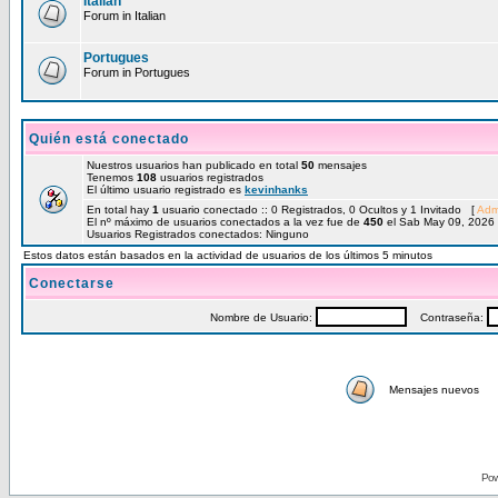
Italian
Forum in Italian
Portugues
Forum in Portugues
Quién está conectado
Nuestros usuarios han publicado en total
50
mensajes
Tenemos
108
usuarios registrados
El último usuario registrado es
kevinhanks
En total hay
1
usuario conectado :: 0 Registrados, 0 Ocultos y 1 Invitado [
Adm
El nº máximo de usuarios conectados a la vez fue de
450
el Sab May 09, 2026
Usuarios Registrados conectados: Ninguno
Estos datos están basados en la actividad de usuarios de los últimos 5 minutos
Conectarse
Nombre de Usuario:
Contraseña:
Mensajes nuevos
Pow