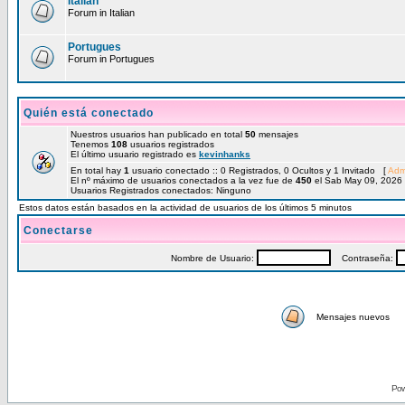
Italian
Forum in Italian
Portugues
Forum in Portugues
Quién está conectado
Nuestros usuarios han publicado en total
50
mensajes
Tenemos
108
usuarios registrados
El último usuario registrado es
kevinhanks
En total hay
1
usuario conectado :: 0 Registrados, 0 Ocultos y 1 Invitado [
Adm
El nº máximo de usuarios conectados a la vez fue de
450
el Sab May 09, 2026
Usuarios Registrados conectados: Ninguno
Estos datos están basados en la actividad de usuarios de los últimos 5 minutos
Conectarse
Nombre de Usuario:
Contraseña:
Mensajes nuevos
Pow