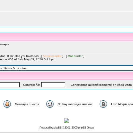
nsajes
ados, 0 Ocultos y 9 Invitados [
Administrador
] [
Moderador
]
fue de
450
el Sab May 09, 2026 5:21 pm
s últimos 5 minutos
Contraseña:
Conectarme automáticamente en cada visita
Mensajes nuevos
No hay mensajes nuevos
Foro bloqueado
Powered by
phpBB
© 2001, 2005 phpBB Group