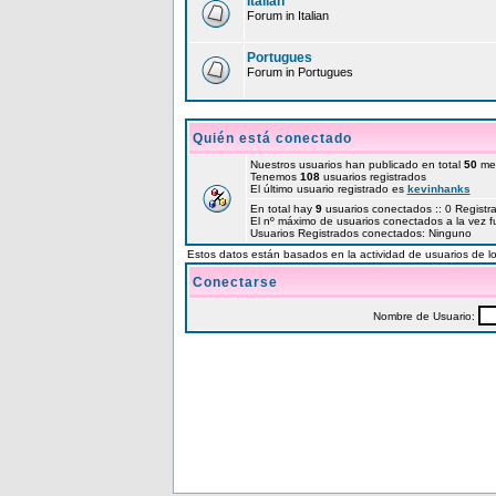
Italian
Forum in Italian
Portugues
Forum in Portugues
Quién está conectado
Nuestros usuarios han publicado en total
50
me
Tenemos
108
usuarios registrados
El último usuario registrado es
kevinhanks
En total hay
9
usuarios conectados :: 0 Registr
El nº máximo de usuarios conectados a la vez 
Usuarios Registrados conectados: Ninguno
Estos datos están basados en la actividad de usuarios de lo
Conectarse
Nombre de Usuario: