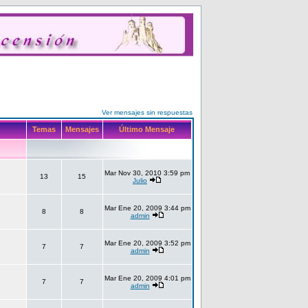
Ver mensajes sin respuestas
Temas
Mensajes
Último Mensaje
Mar Nov 30, 2010 3:59 pm
13
15
Julio
Mar Ene 20, 2009 3:44 pm
8
8
admin
Mar Ene 20, 2009 3:52 pm
7
7
admin
Mar Ene 20, 2009 4:01 pm
7
7
admin