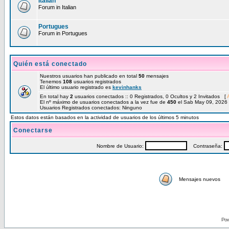
Italian
Forum in Italian
Portugues
Forum in Portugues
Quién está conectado
Nuestros usuarios han publicado en total
50
mensajes
Tenemos
108
usuarios registrados
El último usuario registrado es
kevinhanks
En total hay
2
usuarios conectados :: 0 Registrados, 0 Ocultos y 2 Invitados [
El nº máximo de usuarios conectados a la vez fue de
450
el Sab May 09, 2026
Usuarios Registrados conectados: Ninguno
Estos datos están basados en la actividad de usuarios de los últimos 5 minutos
Conectarse
Nombre de Usuario:
Contraseña:
Mensajes nuevos
Pow