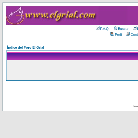
F.A.Q.
Buscar
Perfil
Coné
Índice del Foro El Grial
Pow