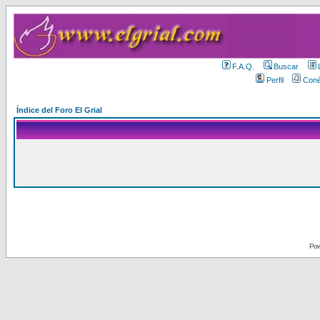
F.A.Q.
Buscar
Perfil
Coné
Índice del Foro El Grial
Pow