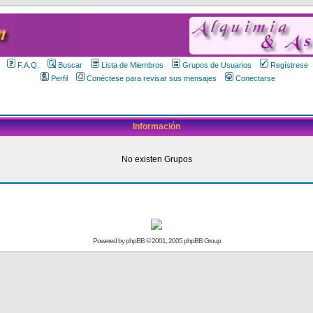
F.A.Q.
Buscar
Lista de Miembros
Grupos de Usuarios
Regístrese
Perfil
Conéctese para revisar sus mensajes
Conectarse
Información
No existen Grupos
Powered by
phpBB
© 2001, 2005 phpBB Group