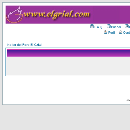
F.A.Q.
Buscar
Perfil
Coné
Índice del Foro El Grial
Pow