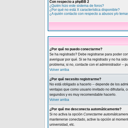
Con respecto a phpBB 2
¿Quién hizo este sistema de foros?
¿Por qué no está X característica disponible?
¿A quién contacto con respecto a abusos y/o temas
¿Por qué no puedo conectarme?
Se ha registrado? Debe registrarse para poder cone
averiguar por qué. Si se ha registrado y no ha sid
problema; si no, contacte con el administrador -- p
Volver arriba
¿Por qué necesito registrarme?
No está obligado a hacerlo -- depende de los admi
ventajas que como usuario invitado no difrutaría, 
segundos y es muy recomendable hacerlo.
Volver arriba
¿Por qué me desconecta automáticamente?
Si no activa la opción
Conectarme automáticamen
mantenerse conectado, active la opción al momento
universidad, etc.