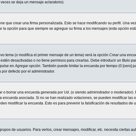
s veces se deja un mensaje aclaratorio).
ne que crear una firma personalizada. Esto se hace modificando su perfil. Una ve
la opción para que siempre se agregue su firma a los mensajes (esta opción está e
uevo tema (o modifica el primer mensaje de un tema) verá la opción
Crear una encu
estén desactivadas o no tiene permisos para crearlas. Debe introducir un título pa
 pulse en
Agregar opción
. También puede limitar la encuesta por tiempo (0 [cero] 
 por defecto por el administrador.
ar o borrar una encuesta generada por Ud. (o siendo administrador o moderador). 
a encuesta asociada. Si no se han realizado votaciones, se pueden modificar las op
en modificar la encuesta. Esto es para prevenir la falsificación de resultados de
 grupos de usuarios. Para verlos, crear mensajes, modificar, etc. necesita ciertas 