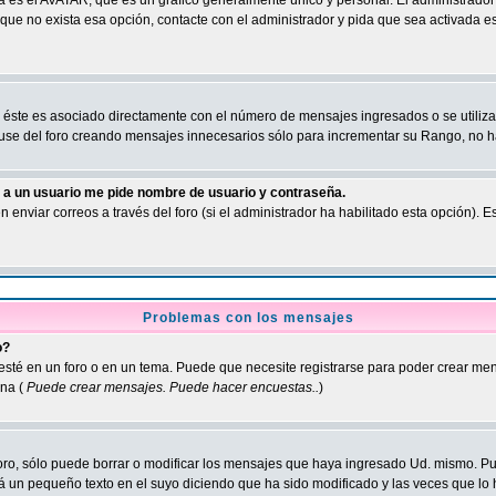
a es el AVATAR, que es un gráfico generalmente único y personal. El administrador 
e que no exista esa opción, contacte con el administrador y pida que sea activada
ste es asociado directamente con el número de mensajes ingresados o se utilizan p
use del foro creando mensajes innecesarios sólo para incrementar su Rango, no ha
o a un usuario me pide nombre de usuario y contraseña.
n enviar correos a través del foro (si el administrador ha habilitado esta opción).
Problemas con los mensajes
o?
 esté en un foro o en un tema. Puede que necesite registrarse para poder crear me
na (
Puede crear mensajes. Puede hacer encuestas..
)
oro, sólo puede borrar o modificar los mensajes que haya ingresado Ud. mismo. 
 un pequeño texto en el suyo diciendo que ha sido modificado y las veces que lo