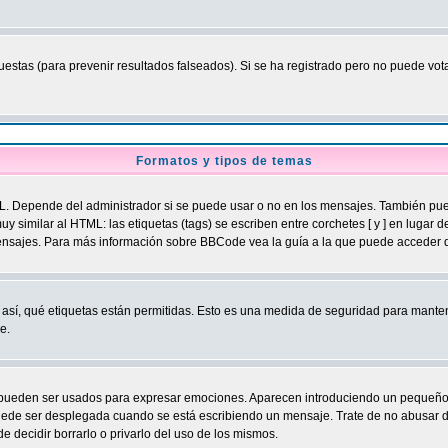
estas (para prevenir resultados falseados). Si se ha registrado pero no puede vota
Formatos y tipos de temas
Depende del administrador si se puede usar o no en los mensajes. También puede 
 similar al HTML: las etiquetas (tags) se escriben entre corchetes [ y ] en lugar 
nsajes. Para más información sobre BBCode vea la guía a la que puede acceder d
 así, qué etiquetas están permitidas. Esto es una medida de seguridad para mantener
e.
ueden ser usados para expresar emociones. Aparecen introduciendo un pequeño código
 puede ser desplegada cuando se está escribiendo un mensaje. Trate de no abusar d
e decidir borrarlo o privarlo del uso de los mismos.