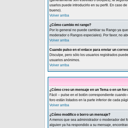
(generalmente son estrellas o bloques), la segund
usarlos puede introducirlo en su perfil. En caso d
bueno).
Volver arriba
¿Cómo cambio mi rango?
Por lo general no puede cambiar su Rango ya que é
moderador o Rangos especiales). Por favor, no ab
Volver arriba
Cuando pulso en el enlace para enviar un corre
Disculpe, pero sólo los usuarios registrados puede
usuarios anónimos.
Volver arriba
¿Cómo creo un mensaje en un Tema o en un for
Fácil -- pulse en el botón correspondiente cuando
foro están listados en la parte inferior de cada pági
Volver arriba
¿Cómo modifico o borro un mensaje?
A menos que sea administrador o moderador del f
alguien ya ha respondido a su mensaje, encontrará