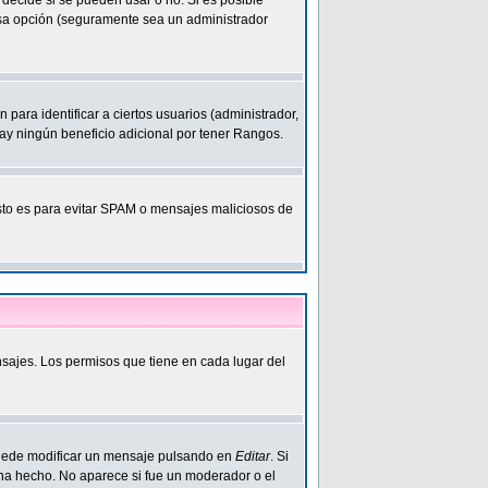
decide si se pueden usar o no. Si es posible
 esa opción (seguramente sea un administrador
ara identificar a ciertos usuarios (administrador,
y ningún beneficio adicional por tener Rangos.
 Esto es para evitar SPAM o mensajes maliciosos de
nsajes. Los permisos que tiene en cada lugar del
Puede modificar un mensaje pulsando en
Editar
. Si
 ha hecho. No aparece si fue un moderador o el