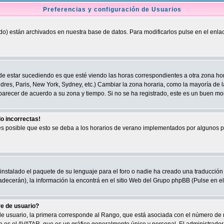
Preferencias y configuración de Usuarios
ado) están archivados en nuestra base de datos. Para modificarlos pulse en el enl
e estar sucediendo es que esté viendo las horas correspondientes a otra zona horari
dres, Paris, New York, Sydney, etc.) Cambiar la zona horaria, como la mayoría de l
arecer de acuerdo a su zona y tiempo. Si no se ha registrado, este es un buen m
do incorrectas!
 es posible que esto se deba a los horarios de verano implementados por algunos pa
nstalado el paquete de su lenguaje para el foro o nadie ha creado una traducción a 
decerán), la información la encontrá en el sitio Web del Grupo phpBB (Pulse en el 
e de usuario?
 usuario, la primera corresponde al Rango, que está asociada con el número de 