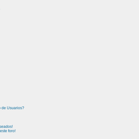
?
 de Usuarios?
seados!
ste foro!